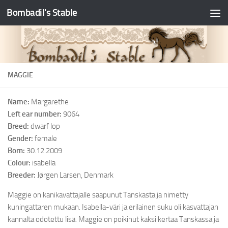
Bombadil's Stable
MAGGIE
Name:
Margarethe
Left ear number:
9064
Breed:
dwarf lop
Gender:
female
Born:
30.12.2009
Colour:
isabella
Breeder:
Jørgen Larsen, Denmark
Maggie on kanikavattajalle saapunut Tanskasta ja nimetty
kuningattaren mukaan. Isabella-väri ja erilainen suku oli kasvattajan
kannalta odotettu lisä. Maggie on poikinut kaksi kertaa Tanskassa ja