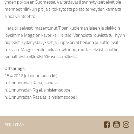
yhden poikueen Suomessa. Valitettavasti synnytykset eivät ole
menneet niinkuin piti ja siitokäytöstä poisto terveyden kannalta
ainoa vaihtoehto.
Hera oli selvästi masentunut Tipan kuoleman jäleen ja piakkoin
löysimme Maggien kaveriksi Heralle. Vanhoista rouvista tuli hyvin
nopeasti sydänystävykset ja luppakorvat heiluen pusuttelevat
toisiaan. Maggie ei ole mikään sylipupu, mutta selvästi nauttii
rauhallisesta elämästään isossa häkissä.
Offsprings:
15.4.2012 (i. Linnunradan Jih)
n. Linnunradan Rana, isabella
n. Linnunradan Rigel, sinisiamsoopeli
n. Linnunradan Rasalas, sinisiamsoopeli
FOLLOW: